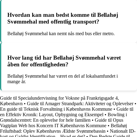
Hvordan kan man bedst komme til Bellahøj
Svømmehal med offentlig transport?
Bellahøj Svømmehal kan nemt nås med bus eller metro.
Hvor lang tid har Bellahøj Svømmehal været
åben for offentligheden?
Bellahøj Svømmehal har været en del af lokalsamfundet i
mange år.
Guide til Specialundervisning for Voksne på Frankrigsgade 4,
København
•
Guide til Amager Strandpark: Aktiviteter og Oplevelser
•
En guide til Teknisk Forvaltning i Københavns Kommune
•
Guide til
en Effektiv Kronik: Layout, Opbygning og Eksempel
•
Bowling i
Grøndalscentret: En oplevelse for hele familien
•
Guide til Opus
Vagtplan Web hos Koncern IT Københavns Kommune
•
Bellahøj
Friluftsbad: Oplev Københavns Ældste Svømmebassin
•
Nationalt ID-
kort og Gyldig Identifikation – Hvad er det?
•
Den Bedste Guide til