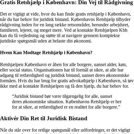
Gratis Retshjælp i København: Din Vej til Rådgivning
Det er vigtigt at vide, hvor du kan finde gratis retshjælp i København,
når du har behov for juridisk bistand. Københavns Retshjælp tilbyder
rådgivning inden for en lang række retsområder, herunder arbejdsret,
familieret, lejeret, og meget mere. Ved at kontakte Retshjælpen Kbh
kan du få vejledning og støtte til at navigere gennem komplekse
juridiske spørgsmål uden at belaste din økonomi.
Hvem Kan Modtage Retshjælp i København?
Retshjælpen København er åben for alle borgere, uanset alder, køn,
eller social status. Organisationen har til formål at sikre, at alle har
adgang til retfærdighed og juridisk bistand, uanset deres økonomiske
formåen. Hvis du har brug for gratis advokathjælp i København, så tøv
ikke med at kontakte Retshjælpen og få den hjælp, du har behov for.
“Juridisk bistand bør være tilgængelig for alle, uanset
deres økonomiske situation. Københavns Retshjælp er her
for at sikre, at retfærdighed er en realitet for alle borgere.”
Aktivér Din Ret til Juridisk Bistand
Når du står over for retlige spørgsmål eller udfordringer, er det vigtigt