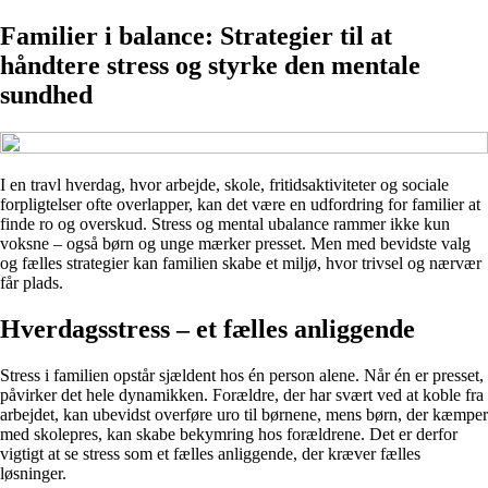
Familier i balance: Strategier til at
håndtere stress og styrke den mentale
sundhed
I en travl hverdag, hvor arbejde, skole, fritidsaktiviteter og sociale
forpligtelser ofte overlapper, kan det være en udfordring for familier at
finde ro og overskud. Stress og mental ubalance rammer ikke kun
voksne – også børn og unge mærker presset. Men med bevidste valg
og fælles strategier kan familien skabe et miljø, hvor trivsel og nærvær
får plads.
Hverdagsstress – et fælles anliggende
Stress i familien opstår sjældent hos én person alene. Når én er presset,
påvirker det hele dynamikken. Forældre, der har svært ved at koble fra
arbejdet, kan ubevidst overføre uro til børnene, mens børn, der kæmper
med skolepres, kan skabe bekymring hos forældrene. Det er derfor
vigtigt at se stress som et fælles anliggende, der kræver fælles
løsninger.