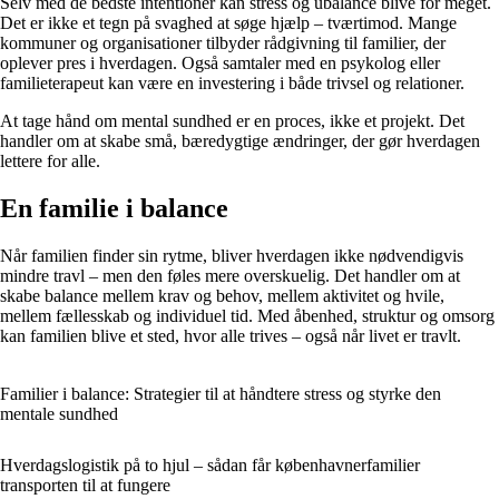
Selv med de bedste intentioner kan stress og ubalance blive for meget.
Det er ikke et tegn på svaghed at søge hjælp – tværtimod. Mange
kommuner og organisationer tilbyder rådgivning til familier, der
oplever pres i hverdagen. Også samtaler med en psykolog eller
familieterapeut kan være en investering i både trivsel og relationer.
At tage hånd om mental sundhed er en proces, ikke et projekt. Det
handler om at skabe små, bæredygtige ændringer, der gør hverdagen
lettere for alle.
En familie i balance
Når familien finder sin rytme, bliver hverdagen ikke nødvendigvis
mindre travl – men den føles mere overskuelig. Det handler om at
skabe balance mellem krav og behov, mellem aktivitet og hvile,
mellem fællesskab og individuel tid. Med åbenhed, struktur og omsorg
kan familien blive et sted, hvor alle trives – også når livet er travlt.
Familier i balance: Strategier til at håndtere stress og styrke den
mentale sundhed
Hverdagslogistik på to hjul – sådan får københavnerfamilier
transporten til at fungere