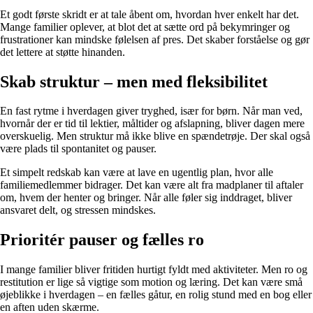
Et godt første skridt er at tale åbent om, hvordan hver enkelt har det.
Mange familier oplever, at blot det at sætte ord på bekymringer og
frustrationer kan mindske følelsen af pres. Det skaber forståelse og gør
det lettere at støtte hinanden.
Skab struktur – men med fleksibilitet
En fast rytme i hverdagen giver tryghed, især for børn. Når man ved,
hvornår der er tid til lektier, måltider og afslapning, bliver dagen mere
overskuelig. Men struktur må ikke blive en spændetrøje. Der skal også
være plads til spontanitet og pauser.
Et simpelt redskab kan være at lave en ugentlig plan, hvor alle
familiemedlemmer bidrager. Det kan være alt fra madplaner til aftaler
om, hvem der henter og bringer. Når alle føler sig inddraget, bliver
ansvaret delt, og stressen mindskes.
Prioritér pauser og fælles ro
I mange familier bliver fritiden hurtigt fyldt med aktiviteter. Men ro og
restitution er lige så vigtige som motion og læring. Det kan være små
øjeblikke i hverdagen – en fælles gåtur, en rolig stund med en bog eller
en aften uden skærme.