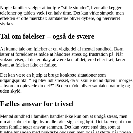
Nogle familier vælger at indføre “stille stunder”, hvor alle lægger
telefoner og tablets væk i en halv time. Det kan virke simpelt, men
effekten er ofte mærkbar: samtalerne bliver dybere, og nærværet
styrkes.
Tal om følelser – også de svære
At kunne tale om følelser er en vigtig del af mental sundhed. Børn
lærer af forældrenes måde at håndtere stress og frustration på. Når
voksne viser, at det er okay at være ked af det, vred eller træt, lærer
børn, at følelser ikke er farlige.
Det kan være en hjælp at bruge konkrete situationer som
udgangspunkt: “Jeg blev lidt stresset, da vi skulle ud ad døren i morges
– hvordan oplevede du det?” På den måde bliver samtalen naturlig og
uden skyld.
Fælles ansvar for trivsel
Mental sundhed i familien handler ikke kun om at undgå stress, men
om at skabe et miljø, hvor alle føler sig set og hørt. Det kræver, at man
som familie tager ansvar sammen. Det kan være små ting som at
hjælpe hinanden med praktiske opgaver, men også at støtte, når nogen