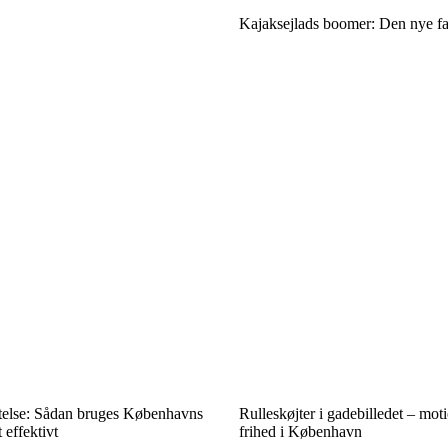
Kajaksejlads boomer: Den nye fa
telse: Sådan bruges Københavns
Rulleskøjter i gadebilledet – mot
 effektivt
frihed i København