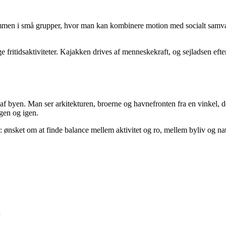
mmen i små grupper, hvor man kan kombinere motion med socialt samvær. D
ge fritidsaktiviteter. Kajakken drives af menneskekraft, og sejladsen ef
f byen. Man ser arkitekturen, broerne og havnefronten fra en vinkel, de
gen og igen.
ønsket om at finde balance mellem aktivitet og ro, mellem byliv og nat
n