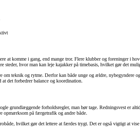
n
tivt
r lettere at komme i gang, end mange tror. Flere klubber og foreninger i 
 steder, hvor man kan leje kajakker på timebasis, hvilket gør det muligt
mere om teknik og rytme. Derfor kan både unge og ældre, nybegyndere og 
 at det forbedrer balance og koordination.
nogle grundlæggende forholdsregler, man bør tage. Redningsvest er altid 
ære opmærksom på færgetrafik og andre både.
både, hvilket gør det lettere at færdes trygt. Det er også vigtigt at vise