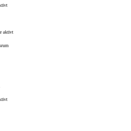
tivt
e aktivt
ssrum
n
tivt