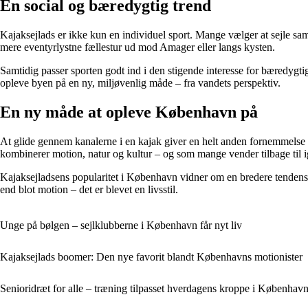
En social og bæredygtig trend
Kajaksejlads er ikke kun en individuel sport. Mange vælger at sejle sa
mere eventyrlystne fællestur ud mod Amager eller langs kysten.
Samtidig passer sporten godt ind i den stigende interesse for bæredygti
opleve byen på en ny, miljøvenlig måde – fra vandets perspektiv.
En ny måde at opleve København på
At glide gennem kanalerne i en kajak giver en helt anden fornemmelse a
kombinerer motion, natur og kultur – og som mange vender tilbage til i
Kajaksejladsens popularitet i København vidner om en bredere tendens: 
end blot motion – det er blevet en livsstil.
Unge på bølgen – sejlklubberne i København får nyt liv
Kajaksejlads boomer: Den nye favorit blandt Københavns motionister
Senioridræt for alle – træning tilpasset hverdagens kroppe i Københav