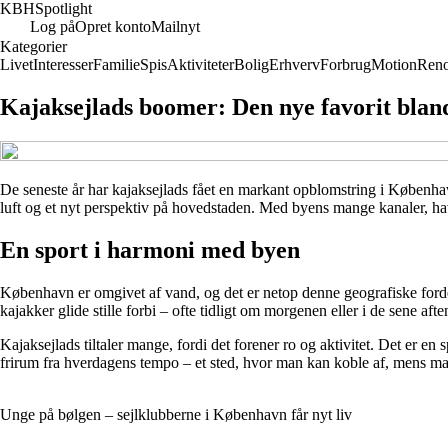
KBH
Spotlight
Log på
Opret konto
Mailnyt
Kategorier
Livet
Interesser
Familie
Spis
Aktiviteter
Bolig
Erhverv
Forbrug
Motion
Reno
Kajaksejlads boomer: Den nye favorit blan
De seneste år har kajaksejlads fået en markant opblomstring i Københav
luft og et nyt perspektiv på hovedstaden. Med byens mange kanaler, ha
En sport i harmoni med byen
København er omgivet af vand, og det er netop denne geografiske fordel,
kajakker glide stille forbi – ofte tidligt om morgenen eller i de sene aft
Kajaksejlads tiltaler mange, fordi det forener ro og aktivitet. Det er e
frirum fra hverdagens tempo – et sted, hvor man kan koble af, mens man
Unge på bølgen – sejlklubberne i København får nyt liv