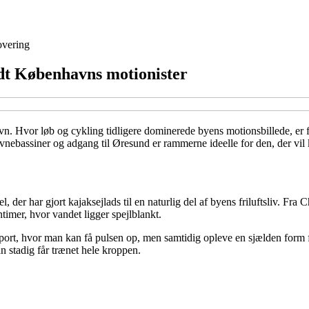
vering
dt Københavns motionister
n. Hvor løb og cykling tidligere dominerede byens motionsbillede, er fl
vnebassiner og adgang til Øresund er rammerne ideelle for den, der vil
 der har gjort kajaksejlads til en naturlig del af byens friluftsliv. Fr
entimer, hvor vandet ligger spejlblankt.
n sport, hvor man kan få pulsen op, men samtidig opleve en sjælden form 
 stadig får trænet hele kroppen.