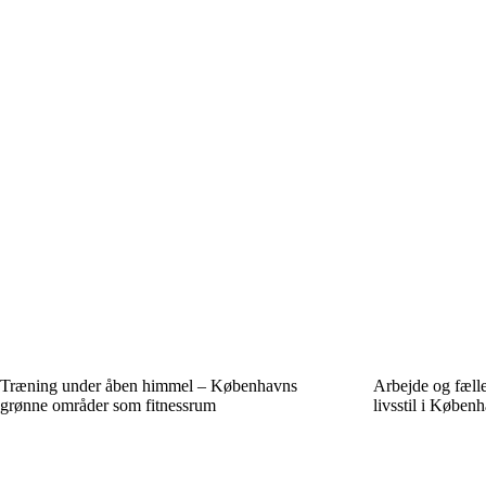
Træning under åben himmel – Københavns
Arbejde og fæll
grønne områder som fitnessrum
livsstil i Køben