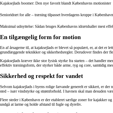
Kajaksejlads boomer: Den nye favorit blandt Københavns motionister
Senioridræt for alle – træning tilpasset hverdagens kroppe i Københav
Maksimal udnyttelse: Sådan bruges Københavns idrætshaller mest effek
En tilgængelig form for motion
En af årsagerne til, at kajaksejlads er blevet så populært, er, at det e
grundlæggende teknikker og sikkerhedsregler. Derudover findes der flere
Kajaksejlads kræver ikke stor fysisk styrke fra starten – det handler 
effektiv træningsform, der styrker både arme, ryg og core, samtidig med
Sikkerhed og respekt for vandet
Selvom kajaksejlads i byens rolige farvande generelt er sikkert, er der 
sted – især vindstyrke og strømforhold. I havnen skal man desuden v
Flere steder i København er der etableret særlige zoner for kajakker og ro
undgå at larme og holde afstand til fugle og dyreliv.