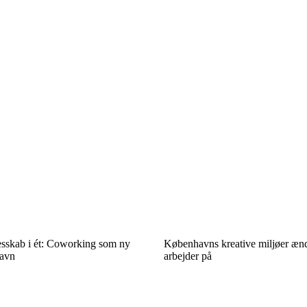
esskab i ét: Coworking som ny
Københavns kreative miljøer ænd
havn
arbejder på